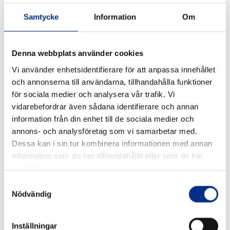
drivmedelsmängd ökat, så när olyckan väl är framme,
Samtycke
Information
Om
kan konsekvenserna bli större.
Batterier
Denna webbplats använder cookies
Eldrivna båtar blir snabbt mer populära. Det innebär
Vi använder enhetsidentifierare för att anpassa innehållet
att det finns batterier, oftast litiumjonbatterier med
och annonserna till användarna, tillhandahålla funktioner
stor mängd lagrad energi. Det har hänt att dessa
för sociala medier och analysera vår trafik. Vi
batterier fattat eld och skapat ofta svårsläckta
vidarebefordrar även sådana identifierare och annan
bränder. Dessa batterier behöver laddas, så kraven
information från din enhet till de sociala medier och
på elektriska ledare med höga effekter ut på
annons- och analysföretag som vi samarbetar med.
bryggorna kommer också att öka.
Dessa kan i sin tur kombinera informationen med annan
information som du har tillhandahållit eller som de har
Gasol
samlat in när du har använt deras tjänster.
Många båtar använder gasol till spisar. Gasol som
Samtyckesval
orsak till brand är idag ganska sällsynt, men det
Nödvändig
påverkar insatsen för räddningstjänsten då en brand
ombord kan medföra att gasolflaskor exploderar.
Inställningar
Brandskyddsplan