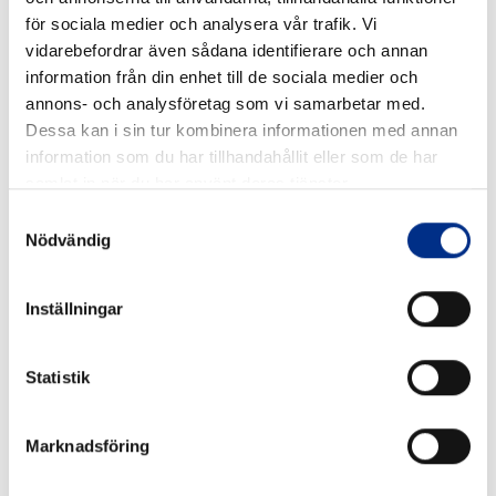
Exempel: Avloppsrensare, starka rengöringsmedel.
för sociala medier och analysera vår trafik. Vi
Explosiv
vidarebefordrar även sådana identifierare och annan
information från din enhet till de sociala medier och
annons- och analysföretag som vi samarbetar med.
Dessa kan i sin tur kombinera informationen med annan
Produkten kan explodera vid stöt, gnista eller
information som du har tillhandahållit eller som de har
samlat in när du har använt deras tjänster.
uppvärmning.
Samtyckesval
Exempel: Pyroteknik, nödraketer, vissa kemikalier i
Nödvändig
labbmiljö.
Brandfarlig
Inställningar
Statistik
Produkten kan fatta eld vid kontakt med värme,
gnistor eller luft.
Marknadsföring
Exempel: Bensin, lösningsmedel, gasbehållare.