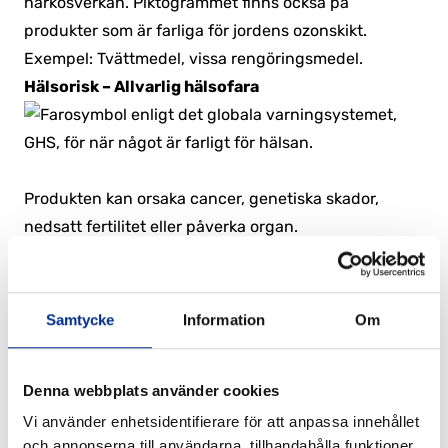
narkosverkan. Piktogrammet finns också på
produkter som är farliga för jordens ozonskikt.
Exempel: Tvättmedel, vissa rengöringsmedel.
Hälsorisk – Allvarlig hälsofara
Produkten kan orsaka cancer, genetiska skador,
nedsatt fertilitet eller påverka organ.
Exempel: Lösningsmedel, vissa färger.
Frätande
Samtycke
Information
Om
Denna webbplats använder cookies
Produkten kan orsaka allvarliga frätskador på hud
och ögon samt skada metaller.
Vi använder enhetsidentifierare för att anpassa innehållet
och annonserna till användarna, tillhandahålla funktioner