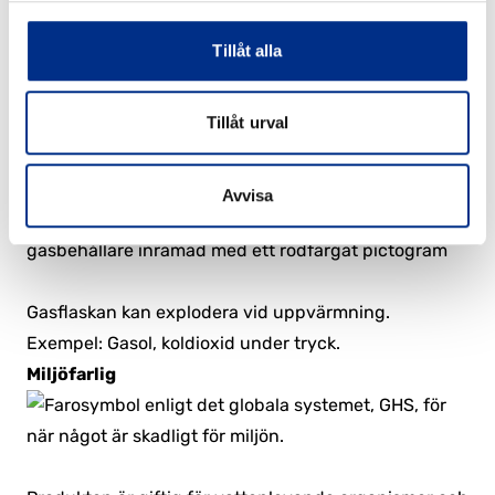
Oxiderande
Tillåt alla
Tillåt urval
Produkten kan orsaka eller förvärra brand.
Exempel: Väteperoxid, ammoniumnitrat.
Gas under tryck
Avvisa
Gasflaskan kan explodera vid uppvärmning.
Exempel: Gasol, koldioxid under tryck.
Miljöfarlig