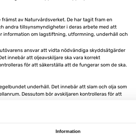
e främst av Naturvårdsverket.
De har tagit fram en
ch andra tillsynsmyndigheter i deras arbete med att
r information om lagstiftning, utformning, underhåll och
tsutövarens ansvar att vidta nödvändiga skyddsåtgärder
Det innebär att oljeavskiljare ska vara korrekt
rolleras för att säkerställa att de fungerar som de ska.
 regelbundet underhåll.
Det innebär att slam och olja som
ellanrum.
Dessutom bör avskiljaren kontrolleras för att
msb.se
.
 egenkontroll, där verksamhetsutövaren själv ansvarar
ontroller av oljeavskiljaren.
naturvardsverket.se
Information
 vatten och förhindra föroreningar