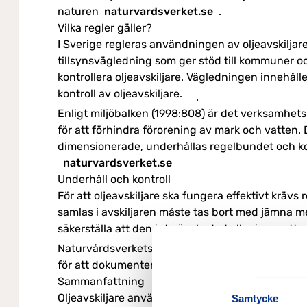
naturen
naturvardsverket.se
.
Vilka regler gäller?
I Sverige regleras användningen av oljeavskiljar
tillsynsvägledning som ger stöd till kommuner o
kontrollera oljeavskiljare.
Vägledningen innehålle
kontroll av oljeavskiljare.
naturvardsverket.se
.
Enligt miljöbalken (1998:808) är det verksamhe
för att förhindra förorening av mark och vatten.
dimensionerade, underhållas regelbundet och kont
naturvardsverket.se
Underhåll och kontroll
För att oljeavskiljare ska fungera effektivt krävs
samlas i avskiljaren måste tas bort med jämna m
säkerställa att den inte är skadad eller igensatt
Naturvårdsverkets vägledning betonar vikten av
för att dokumentera och följa upp underhåll och k
Sammanfattning
Oljeavskiljare används för att separera olja från
Samtycke