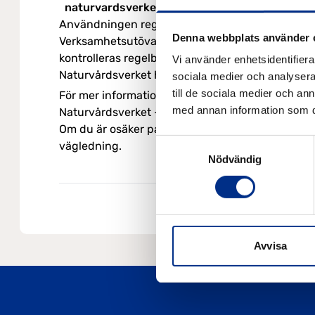
naturvardsverket.se
.
Användningen regleras av miljöbalken och Naturv
Denna webbplats använder 
Verksamhetsutövare är ansvariga för att oljeavsk
kontrolleras regelbundet
naturvardsverket.se
Vi använder enhetsidentifierar
Naturvårdsverket har tagit fram en tillsynsvägl
sociala medier och analysera 
till de sociala medier och a
För mer information och detaljerade föreskrifter
med annan information som du 
Naturvårdsverket – Oljeavskiljare
Om du är osäker på vad som gäller för din verks
Samtyckesval
vägledning.
Nödvändig
Avvisa