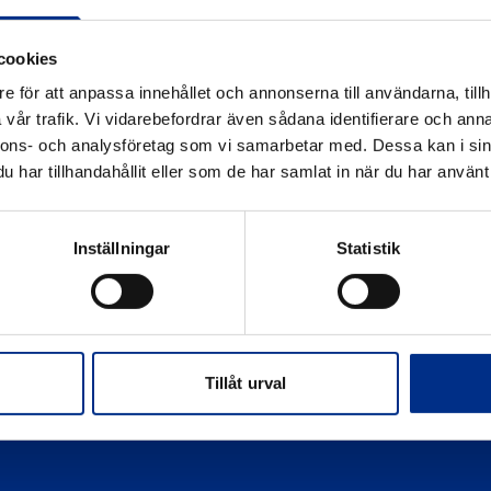
årdsverkets föreskrifter.
cookies
iljare är korrekt dimensionerade, underhålls och
.
e för att anpassa innehållet och annonserna till användarna, tillh
edning som stöd för tillsynsmyndigheter
vår trafik. Vi vidarebefordrar även sådana identifierare och anna
naturvardsverket.
.
nnons- och analysföretag som vi samarbetar med. Dessa kan i sin
, besök Naturvårdsverkets webbplats:
har tillhandahållit eller som de har samlat in när du har använt 
amhet, kontakta din kommunala miljöförvaltning för
Inställningar
Statistik
Tillåt urval