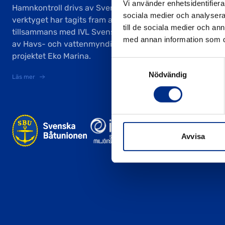
Vi använder enhetsidentifierar
Hamnkontroll drivs av Svenska Båtunionen och
sociala medier och analysera 
verktyget har tagits fram av Svenska Båtunionen
till de sociala medier och a
tillsammans med IVL Svenska Miljöinstitutet, finansierat
med annan information som du 
av Havs- och vattenmyndigheten inom ramen för
projektet Eko Marina.
Samtyckesval
Nödvändig
Läs mer
Avvisa