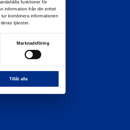
andahålla funktioner för
miljo@batunionen.se
n information från din enhet
 tur kombinera informationen
Besöksadress
deras tjänster.
af Pontins väg 6
115 21 Stockholm
Marknadsföring
Postadress
Svenska Båtunionen
115 21 Stockholm
Tillåt alla