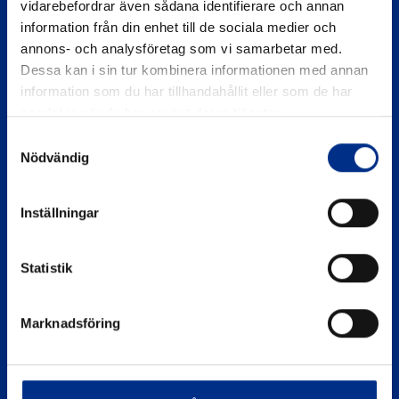
vidarebefordrar även sådana identifierare och annan
information från din enhet till de sociala medier och
annons- och analysföretag som vi samarbetar med.
Dessa kan i sin tur kombinera informationen med annan
information som du har tillhandahållit eller som de har
samlat in när du har använt deras tjänster.
Samtyckesval
SIDOR
Nödvändig
Eko Marina
Inställningar
Om Hamnkontroll
Statistik
Kontakta oss
Sekretesspolicy
Marknadsföring
KONTAKTA OSS
miljo@batunionen.se