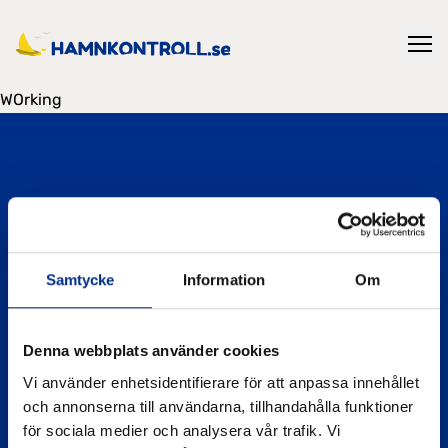
WOrking
Hamnkontroll drivs av Svenska Båtunionen och
Samtycke
Information
Om
verktyget har tagits fram av Svenska Båtunionen
tillsammans med IVL Svenska Miljöinstitutet, finansierat
av Havs- och vattenmyndigheten inom ramen för
Denna webbplats använder cookies
projektet Eko Marina.
Vi använder enhetsidentifierare för att anpassa innehållet
och annonserna till användarna, tillhandahålla funktioner
Läs mer
för sociala medier och analysera vår trafik. Vi