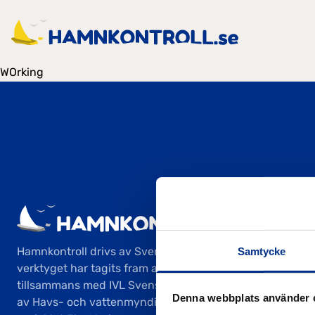
WOrking
Hamnkontroll drivs av Svenska Båtunionen och
Samtycke
verktyget har tagits fram av Svenska Båtunionen
tillsammans med IVL Svenska Miljöinstitutet, finansierat
Denna webbplats använder 
av Havs- och vattenmyndigheten inom ramen för