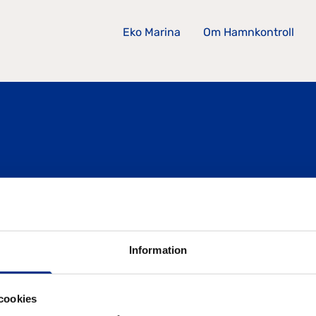
Eko Marina
Om Hamnkontroll
SIDOR
Information
Eko Marina
Om Hamnkontroll
cookies
Kontakta oss