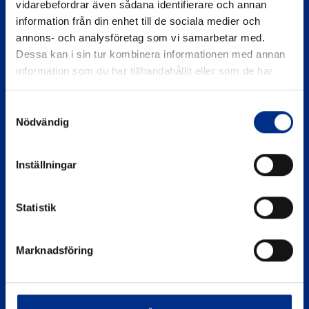
vidarebefordrar även sådana identifierare och annan
information från din enhet till de sociala medier och
annons- och analysföretag som vi samarbetar med.
Dessa kan i sin tur kombinera informationen med annan
information som du har tillhandahållit eller som de har
samlat in när du har använt deras tjänster.
Samtyckesval
SIDOR
Nödvändig
Eko Marina
Inställningar
Om Hamnkontroll
Statistik
Kontakta oss
Sekretesspolicy
Marknadsföring
KONTAKTA OSS
miljo@batunionen.se