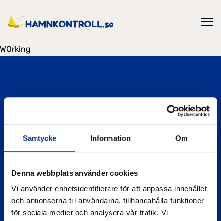
WOrking
Hamnkontroll drivs av Svenska Båtunionen och
Samtycke
Information
Om
verktyget har tagits fram av Svenska Båtunionen
tillsammans med IVL Svenska Miljöinstitutet, finansierat
av Havs- och vattenmyndigheten inom ramen för
Denna webbplats använder cookies
projektet Eko Marina.
Vi använder enhetsidentifierare för att anpassa innehållet
och annonserna till användarna, tillhandahålla funktioner
Läs mer
för sociala medier och analysera vår trafik. Vi