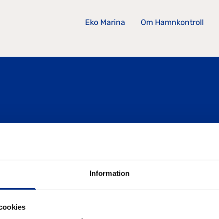
Eko Marina
Om Hamnkontroll
SIDOR
Information
Eko Marina
Om Hamnkontroll
cookies
Kontakta oss