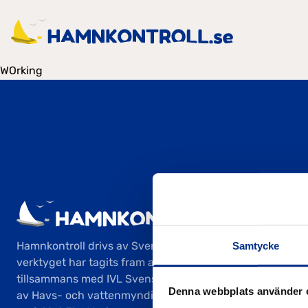
WOrking
Hamnkontroll drivs av Svenska Båtunionen och
Samtycke
verktyget har tagits fram av Svenska Båtunionen
tillsammans med IVL Svenska Miljöinstitutet, finansierat
Denna webbplats använder 
av Havs- och vattenmyndigheten inom ramen för