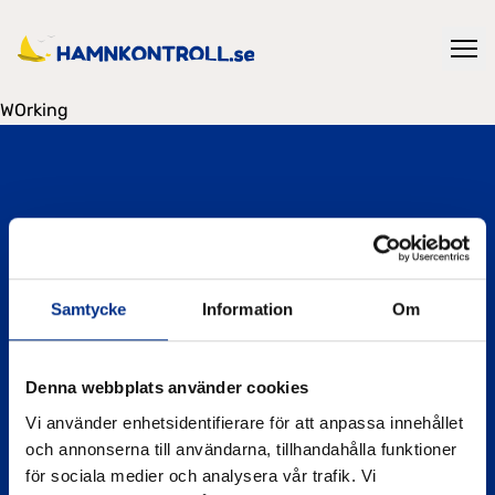
WOrking
Hamnkontroll drivs av Svenska Båtunionen och
Samtycke
Information
Om
verktyget har tagits fram av Svenska Båtunionen
tillsammans med IVL Svenska Miljöinstitutet, finansierat
av Havs- och vattenmyndigheten inom ramen för
Denna webbplats använder cookies
projektet Eko Marina.
Vi använder enhetsidentifierare för att anpassa innehållet
och annonserna till användarna, tillhandahålla funktioner
Läs mer
för sociala medier och analysera vår trafik. Vi