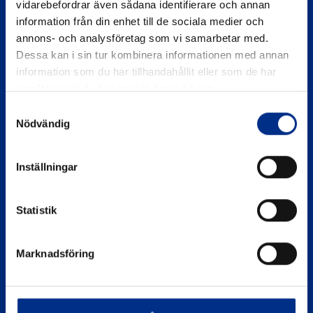
vidarebefordrar även sådana identifierare och annan
information från din enhet till de sociala medier och
annons- och analysföretag som vi samarbetar med.
Dessa kan i sin tur kombinera informationen med annan
information som du har tillhandahållit eller som de har
samlat in när du har använt deras tjänster.
Samtyckesval
SIDOR
Nödvändig
Eko Marina
Inställningar
Om Hamnkontroll
Statistik
Kontakta oss
Sekretesspolicy
Marknadsföring
KONTAKTA OSS
miljo@batunionen.se