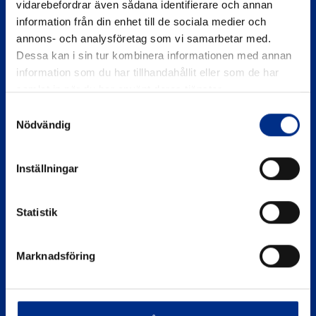
vidarebefordrar även sådana identifierare och annan
information från din enhet till de sociala medier och
annons- och analysföretag som vi samarbetar med.
Dessa kan i sin tur kombinera informationen med annan
information som du har tillhandahållit eller som de har
samlat in när du har använt deras tjänster.
Samtyckesval
SIDOR
Nödvändig
Eko Marina
Inställningar
Om Hamnkontroll
Statistik
Kontakta oss
Sekretesspolicy
Marknadsföring
KONTAKTA OSS
miljo@batunionen.se