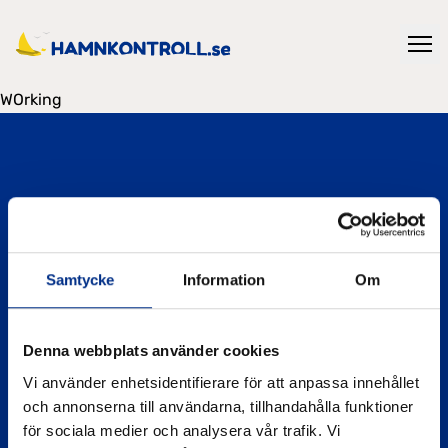
WOrking
Hamnkontroll drivs av Svenska Båtunionen och
Samtycke
Information
Om
verktyget har tagits fram av Svenska Båtunionen
tillsammans med IVL Svenska Miljöinstitutet, finansierat
av Havs- och vattenmyndigheten inom ramen för
Denna webbplats använder cookies
projektet Eko Marina.
Vi använder enhetsidentifierare för att anpassa innehållet
och annonserna till användarna, tillhandahålla funktioner
Läs mer
för sociala medier och analysera vår trafik. Vi