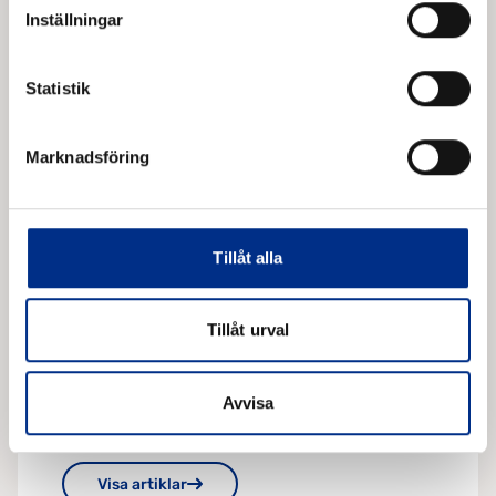
Inställningar
Visa mallar
Statistik
Marknadsföring
Tillåt alla
Artiklar
Tillåt urval
0 artiklar
Dokument, information och artiklar för dig som vill
läsa mer.
Avvisa
Visa artiklar