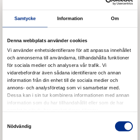
Båtuppställning på land (Landförvaring)
Bryggor, bojar, ramper, kranar m.m.
Samtycke
Information
Om
Denna webbplats använder cookies
Visa egenkontroller
Vi använder enhetsidentifierare för att anpassa innehållet
och annonserna till användarna, tillhandahålla funktioner
för sociala medier och analysera vår trafik. Vi
vidarebefordrar även sådana identifierare och annan
information från din enhet till de sociala medier och
annons- och analysföretag som vi samarbetar med.
Dessa kan i sin tur kombinera informationen med annan
information som du har tillhandahållit eller som de har
Mallar
samlat in när du har använt deras tjänster.
Samtyckesval
0 mallar
Nödvändig
Förhandsgranska och ladda ner mallar för att komma
igång lättare.