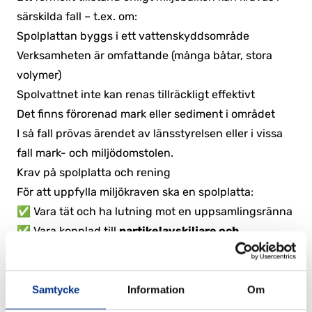
särskilda fall – t.ex. om:
Spolplattan byggs i ett vattenskyddsområde
Verksamheten är omfattande (många båtar, stora
volymer)
Spolvattnet inte kan renas tillräckligt effektivt
Det finns förorenad mark eller sediment i området
I så fall prövas ärendet av länsstyrelsen eller i vissa
fall mark- och miljödomstolen.
Krav på spolplatta och rening
För att uppfylla miljökraven ska en spolplatta:
✅ Vara tät och ha lutning mot en uppsamlingsränna
✅ Vara kopplad till
partikelavskiljare och
slam-/oljeavskiljare
✅ Ha
regelbunden tömning och kontroll
av
reningsfunktion
Samtycke
Information
Om
✅ Ha
rutiner för provtagning
, särskilt om