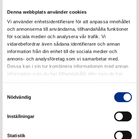
anläggningen är ny eller har bristande funktion
Denna webbplats använder cookies
✅ Dokumenteras i egenkontroll med driftjournal och
Vi använder enhetsidentifierare för att anpassa innehållet
tömningsintyg
och annonserna till användarna, tillhandahålla funktioner
Steg 1 och steg 2 – Vad krävs för rening av
för sociala medier och analysera vår trafik. Vi
spolvattnet?
vidarebefordrar även sådana identifierare och annan
Vid båtbottentvätt, särskilt på spolplatta, är det
information från din enhet till de sociala medier och
annons- och analysföretag som vi samarbetar med.
viktigt att spolvattnet renas innan det släpps ut.
Dessa kan i sin tur kombinera informationen med annan
Havs- och vattenmyndigheten skiljer mellan två
information som du har tillhandahållit eller som de har
nivåer av rening –
steg 1
och
steg 2
– beroende på
samlat in när du har använt deras tjänster.
föroreningsnivå och risk för utsläpp.
Samtyckesval
Steg 1-rening – Grundläggande rening
Nödvändig
Steg 1 innebär att spolvattnet passerar genom en
slam- och partikelavskiljning, där de grövsta
Inställningar
föroreningarna fångas upp. Det sker oftast med hjälp
av:
Statistik
Slamavskiljare