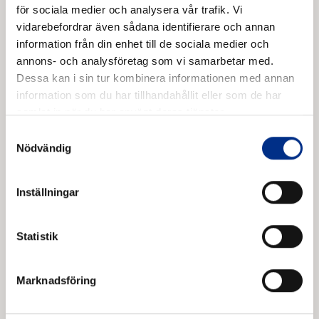
för sociala medier och analysera vår trafik. Vi
vidarebefordrar även sådana identifierare och annan
information från din enhet till de sociala medier och
annons- och analysföretag som vi samarbetar med.
Dessa kan i sin tur kombinera informationen med annan
information som du har tillhandahållit eller som de har
samlat in när du har använt deras tjänster.
Samtyckesval
Nödvändig
Inställningar
Tvätt över spolplatta
Statistik
Det här protokollet används för att dokumentera
hur tvätten genomförs, kontrollera att
anläggningen fungerar som den ska och
Marknadsföring
säkerställa att inga förorenade utsläpp når mark
eller vatten.