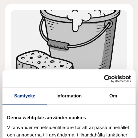
Tvätt på land (utan rening)
Denna egenkontroll hanterar egenkontroll frågor
Samtycke
Information
Om
när tvättning sker på land utan
reningsanläggning.
Denna webbplats använder cookies
3 frågor
Vi använder enhetsidentifierare för att anpassa innehållet
Starta egenkontroll
och annonserna till användarna, tillhandahålla funktioner